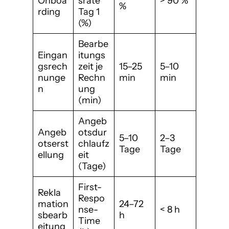
Onboa
srate
> 90 %
%
rding
Tag 1
(%)
Bearbe
Eingan
itungs
gsrech
zeit je
15–25
5–10
nunge
Rechn
min
min
n
ung
(min)
Angeb
Angeb
otsdur
5–10
2–3
otserst
chlaufz
Tage
Tage
ellung
eit
(Tage)
First-
Rekla
Respo
mation
24–72
nse-
< 8 h
sbearb
h
Time
eitung