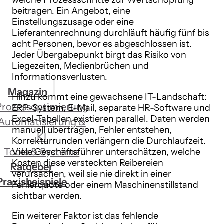
welche Prozessschritte zur Wertschöpfung
beitragen. Ein Angebot, eine
Einstellungszusage oder eine
Lieferantenrechnung durchläuft häufig fünf bis
acht Personen, bevor es abgeschlossen ist.
Jeder Übergabepunkt birgt das Risiko von
Liegezeiten, Medienbrüchen und
Informationsverlusten.
Magazin
Hinzu kommt eine gewachsene IT-Landschaft:
Prozessoptimierung
ERP-System, E-Mail, separate HR-Software und
Excel-Tabellen existieren parallel. Daten werden
Automatisierung &
manuell übertragen, Fehler entstehen,
KI
Korrekturrunden verlängern die Durchlaufzeit.
Tools & Systeme
Viele Geschäftsführer unterschätzen, welche
Kosten diese versteckten Reibereien
Ratgeber
verursachen, weil sie nie direkt in einer
Praxisbeispiele
Fehlerquote oder einem Maschinenstillstand
sichtbar werden.
Ein weiterer Faktor ist das fehlende