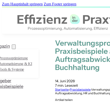
Zum Hauptinhalt springen
Zum Footer springen
Verwaltungspro
gazin
Praxisbeispiele
Auftragsabwick
Prozessoptimierung
Automatisierung & KI
Buchhaltung
Tools & Systeme
geber
14. Juni 2026
7 min. Lesezeit
xisbeispiele
Startseite
›
Praxisbeispiele
›
Verwaltungspr
Auftragsabwicklung, HR und Buchhaltun
Artikel teilen