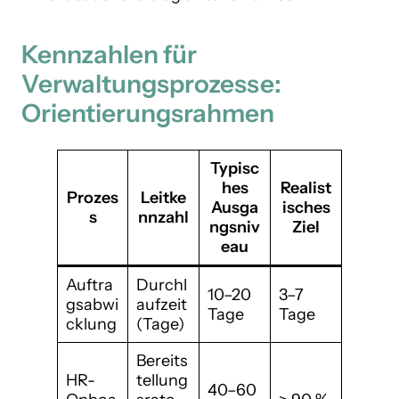
Kennzahlen für
Verwaltungsprozesse:
Orientierungsrahmen
Typisc
hes
Realist
Prozes
Leitke
Ausga
isches
s
nnzahl
ngsniv
Ziel
eau
Auftra
Durchl
10–20
3–7
gsabwi
aufzeit
Tage
Tage
cklung
(Tage)
Bereits
HR-
tellung
40–60