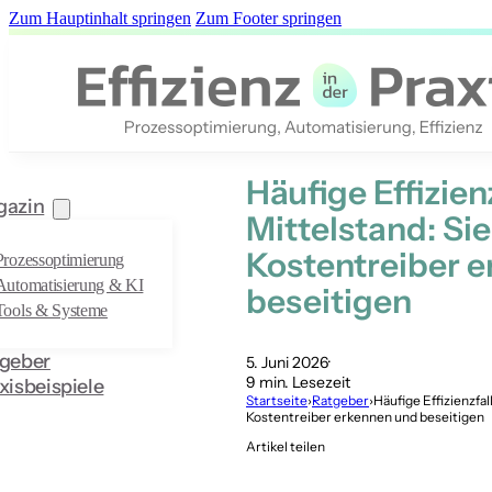
Zum Hauptinhalt springen
Zum Footer springen
Häufige Effizien
gazin
Mittelstand: Si
Kostentreiber 
Prozessoptimierung
Automatisierung & KI
beseitigen
Tools & Systeme
geber
5. Juni 2026
9 min. Lesezeit
xisbeispiele
Startseite
›
Ratgeber
›
Häufige Effizienzfa
Kostentreiber erkennen und beseitigen
Artikel teilen