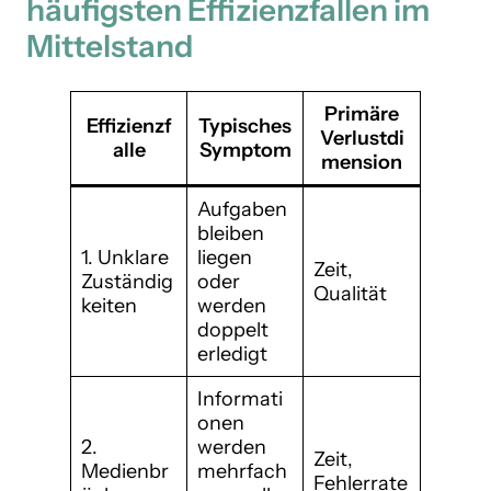
häufigsten Effizienzfallen im
Mittelstand
Primäre
Effizienzf
Typisches
Verlustdi
alle
Symptom
mension
Aufgaben
bleiben
1. Unklare
liegen
Zeit,
Zuständig
oder
Qualität
keiten
werden
doppelt
erledigt
Informati
onen
2.
werden
Zeit,
Medienbr
mehrfach
Fehlerrate