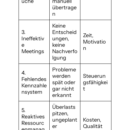
üche
manuell
übertrage
n
Keine
3.
Entscheid
Zeit,
Ineffektiv
ungen,
Motivatio
e
keine
n
Meetings
Nachverfo
lgung
Probleme
4.
werden
Steuerun
Fehlendes
spät oder
gsfähigkei
Kennzahle
gar nicht
t
nsystem
erkannt
Überlasts
5.
pitzen,
Reaktives
ungeplant
Kosten,
Ressourc
er
Qualität
enmanag