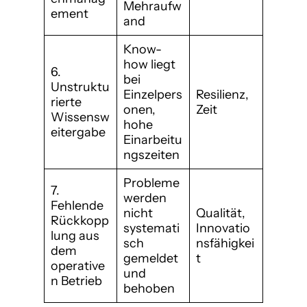
Mehraufw
ement
and
Know-
how liegt
6.
bei
Unstruktu
Einzelpers
Resilienz,
rierte
onen,
Zeit
Wissensw
hohe
eitergabe
Einarbeitu
ngszeiten
Probleme
7.
werden
Fehlende
nicht
Qualität,
Rückkopp
systemati
Innovatio
lung aus
sch
nsfähigkei
dem
gemeldet
t
operative
und
n Betrieb
behoben