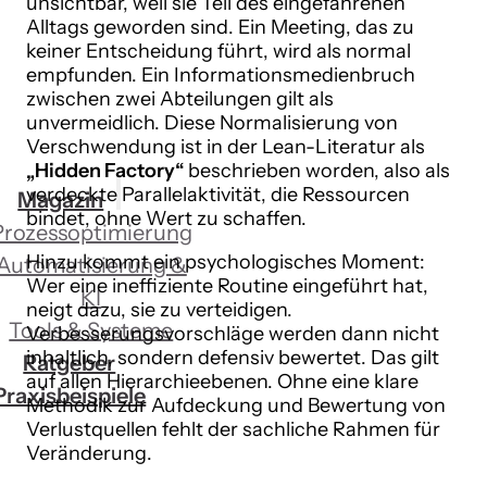
unsichtbar, weil sie Teil des eingefahrenen
Alltags geworden sind. Ein Meeting, das zu
keiner Entscheidung führt, wird als normal
empfunden. Ein Informationsmedienbruch
zwischen zwei Abteilungen gilt als
unvermeidlich. Diese Normalisierung von
Verschwendung ist in der Lean-Literatur als
„Hidden Factory“
beschrieben worden, also als
verdeckte Parallelaktivität, die Ressourcen
Magazin
bindet, ohne Wert zu schaffen.
Prozessoptimierung
Hinzu kommt ein psychologisches Moment:
Automatisierung &
Wer eine ineffiziente Routine eingeführt hat,
KI
neigt dazu, sie zu verteidigen.
Tools & Systeme
Verbesserungsvorschläge werden dann nicht
inhaltlich, sondern defensiv bewertet. Das gilt
Ratgeber
auf allen Hierarchieebenen. Ohne eine klare
Praxisbeispiele
Methodik zur Aufdeckung und Bewertung von
Verlustquellen fehlt der sachliche Rahmen für
Veränderung.