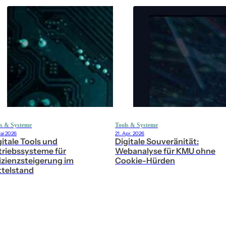
ls & Systeme
Tools & Systeme
Mai 2026
21. Apr. 2026
gitale Tools und
Digitale Souveränität:
triebssysteme für
Webanalyse für KMU ohne
fizienzsteigerung im
Cookie-Hürden
ttelstand