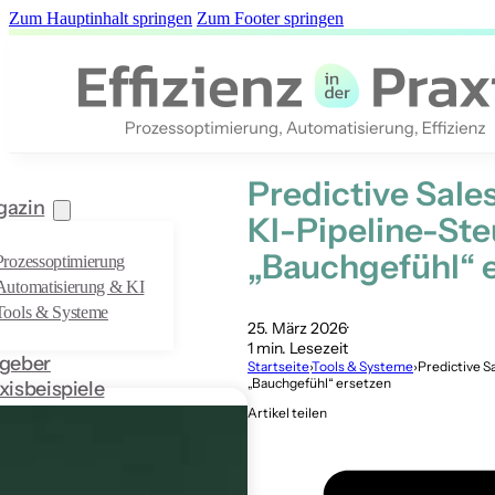
Zum Hauptinhalt springen
Zum Footer springen
Predictive Sale
gazin
KI-Pipeline-St
„Bauchgefühl“ 
Prozessoptimierung
Automatisierung & KI
Tools & Systeme
25. März 2026
1 min. Lesezeit
geber
Startseite
›
Tools & Systeme
›
Predictive S
„Bauchgefühl“ ersetzen
xisbeispiele
Artikel teilen