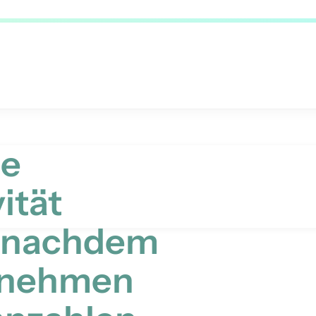
de
ität
, nachdem
rnehmen